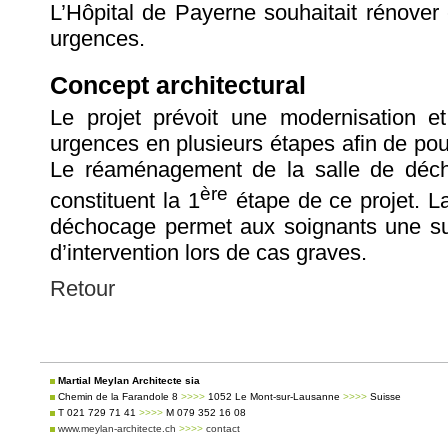
L’Hôpital de Payerne souhaitait rénover
urgences.
Concept architectural
Le projet prévoit une modernisation et
urgences en plusieurs étapes afin de pouv
Le réaménagement de la salle de déch
ère
constituent la 1
étape de ce projet. La
déchocage permet aux soignants une surv
d’intervention lors de cas graves.
Retour
Martial Meylan Architecte sia
Chemin de la Farandole 8
>>>>
1052 Le Mont-sur-Lausanne
>>>>
Suisse
T 021 729 71 41
>>>>
M 079 352 16 08
www.meylan-architecte.ch
>>>>
contact