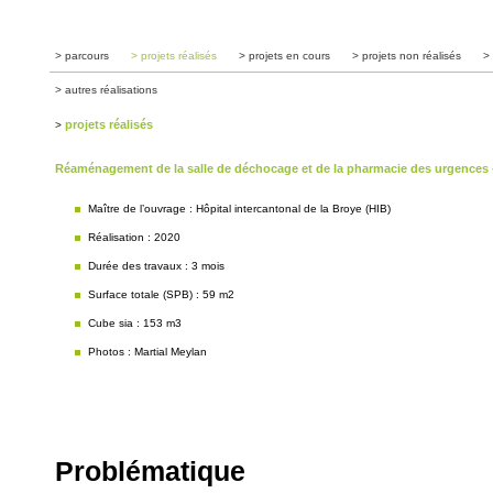
> parcours
> projets réalisés
> projets en cours
> projets non réalisés
>
> autres réalisations
projets réalisés
>
Réaménagement de la salle de déchocage et de la pharmacie des urgences -
Maître de l’ouvrage : Hôpital intercantonal de la Broye (HIB)
Réalisation : 2020
Durée des travaux : 3 mois
Surface totale (SPB) : 59 m2
Cube sia : 153 m3
Photos : Martial Meylan
Problématique